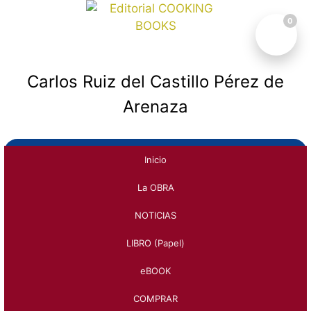
Saltar
0
al
contenido
Carlos Ruiz del Castillo
Carlos Ruiz del Castillo Pérez de
Arenaza
Inicio
La OBRA
NOTICIAS
LIBRO (Papel)
eBOOK
COMPRAR