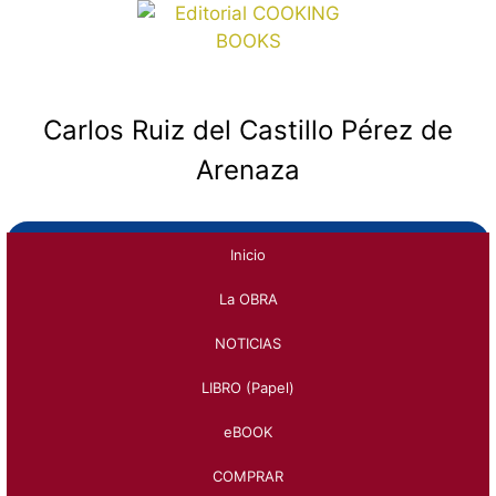
Saltar
al
contenido
Carlos Ruiz del Castillo
Carlos Ruiz del Castillo Pérez de
Arenaza
Inicio
La OBRA
NOTICIAS
LIBRO (Papel)
eBOOK
COMPRAR