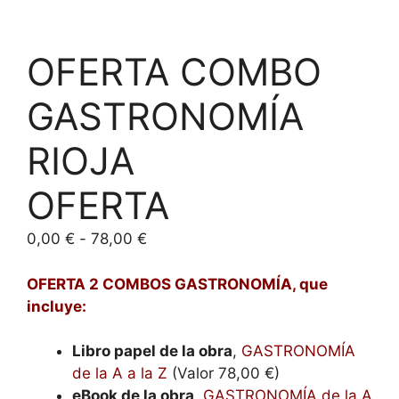
OFERTA COMBO
GASTRONOMÍA
RIOJA
OFERTA
Rango
0,00
€
-
78,00
€
de
precios:
OFERTA 2 COMBOS GASTRONOMÍA, que
desde
incluye:
0,00 €
hasta
Libro papel de la obra
,
GASTRONOMÍA
78,00 €
de la A a la Z
(Valor 78,00 €)
eBook de la obra
,
GASTRONOMÍA de la A