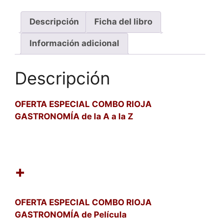
el
por
precio
0,00 €,
Descripción
Ficha del libro
original
el
era
precio
Información adicional
26,00 €
original
era
Descripción
25,00 €
OFERTA ESPECIAL COMBO RIOJA
GASTRONOMÍA de la A a la Z
+
OFERTA ESPECIAL COMBO RIOJA
GASTRONOMÍA de Película