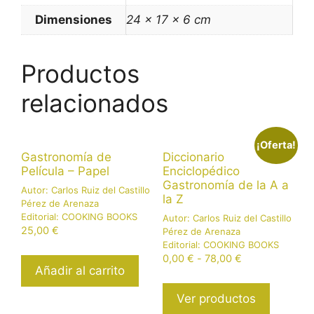
Dimensiones
24 × 17 × 6 cm
Productos
relacionados
¡Oferta!
Gastronomía de
Diccionario
Película – Papel
Enciclopédico
Gastronomía de la A a
Autor:
Carlos Ruiz del Castillo
la Z
Pérez de Arenaza
Editorial:
COOKING BOOKS
Autor:
Carlos Ruiz del Castillo
25,00
€
Pérez de Arenaza
Editorial:
COOKING BOOKS
Rango
0,00
€
-
78,00
€
Añadir al carrito
de
precios:
Ver productos
desde