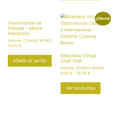
0,00 €
hasta
78,00 €
¡Oferta!
Gastronomía de
Película – eBook
interactivo
Editorial:
COOKING BOOKS
15,00
€
Biblioteca Virtual
Añadir al carrito
Chef-Club
Editorial:
COOKING BOOKS
Rango
0,00
€
-
26,00
€
de
precios:
Ver productos
desde
0,00 €
hasta
26,00 €