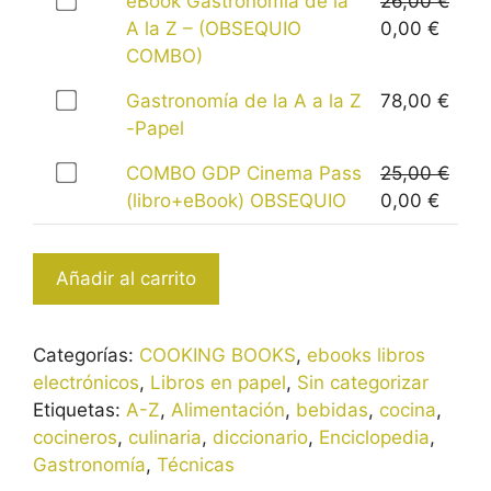
Compra
eBook Gastronomía de la
26,00
€
uno
El
El
A la Z – (OBSEQUIO
0,00
€
de
precio
preci
COMBO)
eBook
original
actua
Compra
Gastronomía de la A a la Z
78,00
€
Gastronomía
era:
es:
uno
-Papel
de
26,00 €.
0,00 
de
la
Compra
COMBO GDP Cinema Pass
25,00
€
Gastronomía
A
uno
El
El
(libro+eBook) OBSEQUIO
0,00
€
de
la
de
precio
preci
la
Z
COMBO
original
actua
A
–
Añadir al carrito
GDP
era:
es:
a
(OBSEQUIO
Cinema
25,00 €.
0,00 
la
COMBO)
Pass
Z
Categorías:
COOKING BOOKS
,
ebooks libros
a
(libro+eBook)
-
electrónicos
,
Libros en papel
,
Sin categorizar
la
OBSEQUIO
Papel
Etiquetas:
A-Z
,
Alimentación
,
bebidas
,
cocina
,
venta
a
por
cocineros
,
culinaria
,
diccionario
,
Enciclopedia
,
por
la
78,00 €
Gastronomía
,
Técnicas
0,00 €,
venta