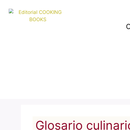
C
Glosario culinari